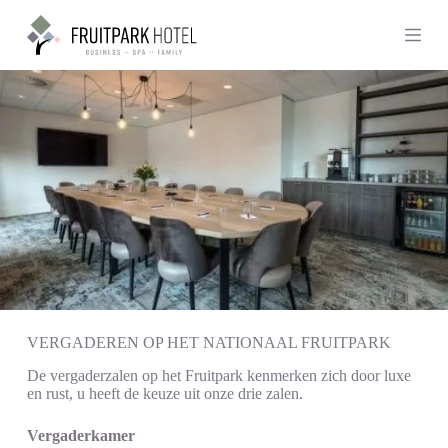
S
k
i
p
t
o
c
o
n
t
e
n
t
VERGADEREN OP HET NATIONAAL FRUITPARK
De vergaderzalen op het Fruitpark kenmerken zich door luxe
en rust, u heeft de keuze uit onze drie zalen.
Vergaderkamer